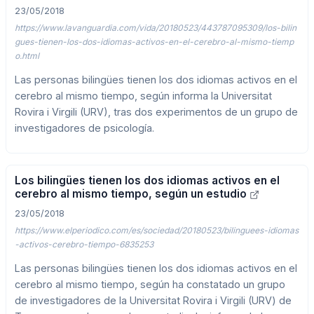
23/05/2018
https://www.lavanguardia.com/vida/20180523/443787095309/los-bilin
gues-tienen-los-dos-idiomas-activos-en-el-cerebro-al-mismo-tiemp
o.html
Las personas bilingües tienen los dos idiomas activos en el
cerebro al mismo tiempo, según informa la Universitat
Rovira i Virgili (URV), tras dos experimentos de un grupo de
investigadores de psicología.
Los bilingües tienen los dos idiomas activos en el
cerebro al mismo tiempo, según un estudio
23/05/2018
https://www.elperiodico.com/es/sociedad/20180523/bilinguees-idiomas
-activos-cerebro-tiempo-6835253
Las personas bilingües tienen los dos idiomas activos en el
cerebro al mismo tiempo, según ha constatado un grupo
de investigadores de la Universitat Rovira i Virgili (URV) de