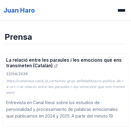
Juan Haro
Inicio
Prensa
Publicaciones
Recursos
La relació entre les paraules i les emocions que ens
Prensa
transmeten (Catalán)
22/04/2026
Concurso de ilusiones
https://canalreus.cat/a_la_carta/nou-grup-dalfabetitzacio-politica-de-l
a-urv-i-la-relacio-entre-les-paraules-i-les-emocions-que-ens-transm
eten/
Entrevista en Canal Reus sobre los estudios de
personalidad y procesamiento de palabras emocionales
que publicamos en 2024 y 2025. A partir del minuto 19.