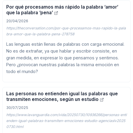
Por qué procesamos más rápido la palabra ‘amor’
que la palabra ‘pena’
20/04/2026
https://theconversation.com/por-que-procesamos-mas-rapido-la-pala
bra-amor-que-la-palabra-pena-278758
Las lenguas están llenas de palabras con carga emocional.
No es de extrañar, ya que hablar y escribir consiste, en
gran medida, en expresar lo que pensamos y sentimos.
Pero ¿provocan nuestras palabras la misma emoción en
todo el mundo?
Las personas no entienden igual las palabras que
transmiten emociones, según un estudio
30/07/2025
https://www.lavanguardia.com/vida/20250730/10936266/personas-enti
enden-igual-palabras-transmiten-emociones-estudio-agenciaslv2025
0730.html