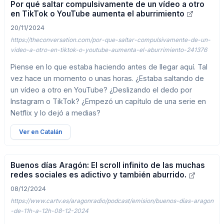
Por qué saltar compulsivamente de un vídeo a otro
en TikTok o YouTube aumenta el aburrimiento
20/11/2024
https://theconversation.com/por-que-saltar-compulsivamente-de-un-
video-a-otro-en-tiktok-o-youtube-aumenta-el-aburrimiento-241376
Piense en lo que estaba haciendo antes de llegar aquí. Tal
vez hace un momento o unas horas. ¿Estaba saltando de
un vídeo a otro en YouTube? ¿Deslizando el dedo por
Instagram o TikTok? ¿Empezó un capítulo de una serie en
Netflix y lo dejó a medias?
Ver en Catalán
Buenos días Aragón: El scroll infinito de las muchas
redes sociales es adictivo y también aburrido.
08/12/2024
https://www.cartv.es/aragonradio/podcast/emision/buenos-dias-aragon
-de-11h-a-12h-08-12-2024