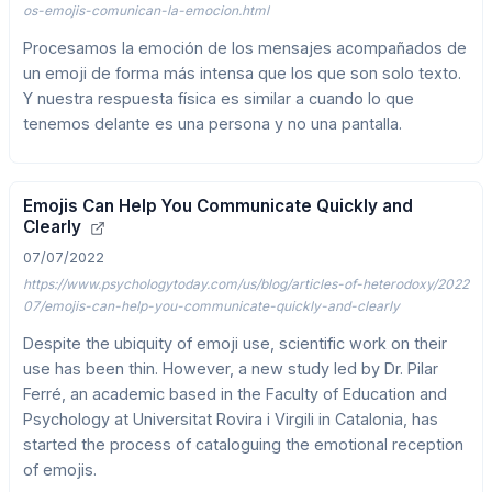
os-emojis-comunican-la-emocion.html
Procesamos la emoción de los mensajes acompañados de
un emoji de forma más intensa que los que son solo texto.
Y nuestra respuesta física es similar a cuando lo que
tenemos delante es una persona y no una pantalla.
Emojis Can Help You Communicate Quickly and
Clearly
07/07/2022
https://www.psychologytoday.com/us/blog/articles-of-heterodoxy/2022
07/emojis-can-help-you-communicate-quickly-and-clearly
Despite the ubiquity of emoji use, scientific work on their
use has been thin. However, a new study led by Dr. Pilar
Ferré, an academic based in the Faculty of Education and
Psychology at Universitat Rovira i Virgili in Catalonia, has
started the process of cataloguing the emotional reception
of emojis.