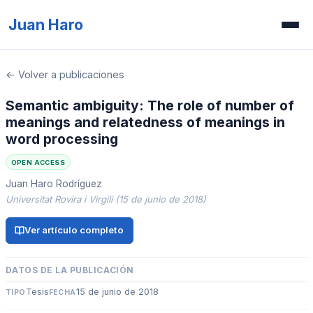
Juan Haro
Inicio
← Volver a publicaciones
Publicaciones
Semantic ambiguity: The role of number of
meanings and relatedness of meanings in
Recursos
word processing
Prensa
OPEN ACCESS
Juan Haro Rodríguez
Concurso de ilusiones
Universitat Rovira i Virgili (15 de junio de 2018)
Ver artículo completo
DATOS DE LA PUBLICACIÓN
Tesis
15 de junio de 2018
TIPO
FECHA