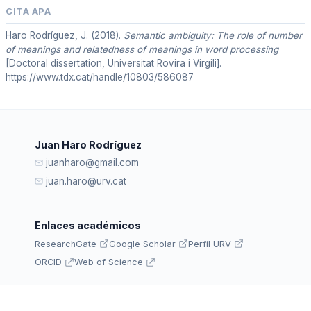
CITA APA
Haro Rodríguez, J. (2018).
Semantic ambiguity: The role of number
of meanings and relatedness of meanings in word processing
[Doctoral dissertation, Universitat Rovira i Virgili].
https://www.tdx.cat/handle/10803/586087
Juan Haro Rodríguez
juanharo@gmail.com
juan.haro@urv.cat
Enlaces académicos
ResearchGate
Google Scholar
Perfil URV
ORCID
Web of Science