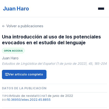
Juan Haro
Inicio
← Volver a publicaciones
Publicaciones
Una introducción al uso de los potenciales
evocados en el estudio del lenguaje
Recursos
OPEN ACCESS
Prensa
Juan Haro
Estudios de Lingüística del Español (1 de junio de 2022), 45, 185-204
Concurso de ilusiones
Ver artículo completo
DATOS DE LA PUBLICACIÓN
Artículo de revista
1 de junio de 2022
TIPO
FECHA
10.36950/elies.2022.45.8855
DOI